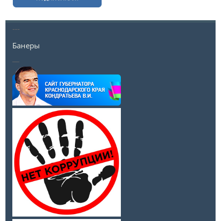
---
Банеры
__