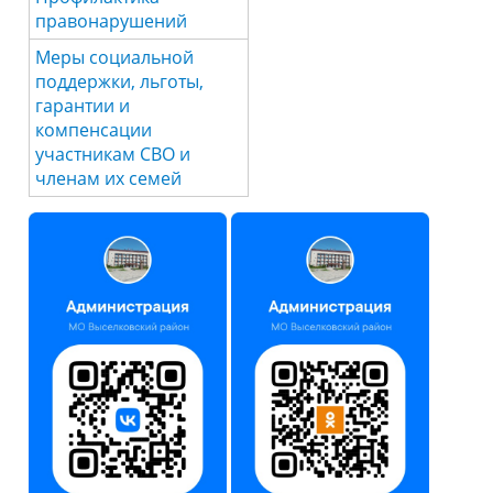
правонарушений
Меры социальной
поддержки, льготы,
гарантии и
компенсации
участникам СВО и
членам их семей