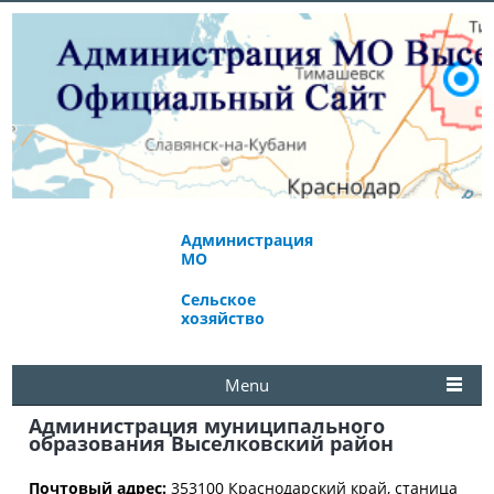
Администрация
Экономическое
МО
развитие
Сельское
Избирательная
хозяйство
комиссия
Menu
Администрация муниципального
образования Выселковский район
Почтовый адрес:
353100
Краснодарский край, станица