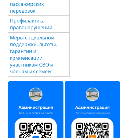
пассажирских
перевозок
Профилактика
правонарушений
Меры социальной
поддержки, льготы,
гарантии и
компенсации
участникам СВО и
членам их семей