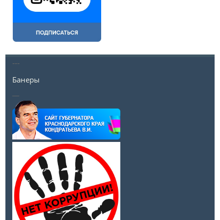
---
Банеры
__