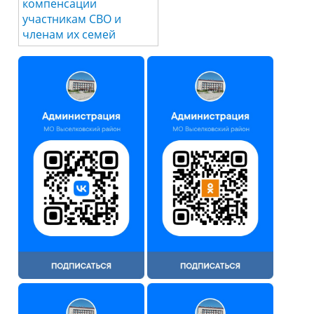
компенсации
участникам СВО и
членам их семей