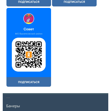
---
Банеры