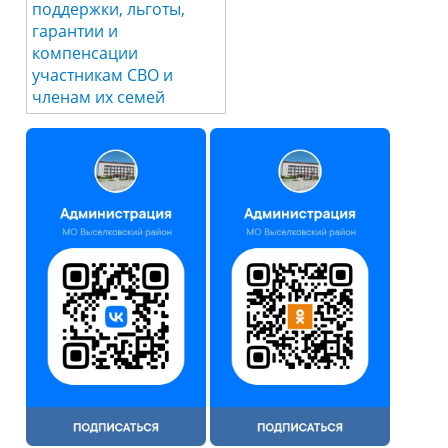
поддержки, льготы,
гарантии и
компенсации
участникам СВО и
членам их семей