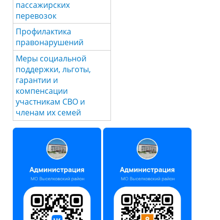
пассажирских
перевозок
Профилактика
правонарушений
Меры социальной
поддержки, льготы,
гарантии и
компенсации
участникам СВО и
членам их семей