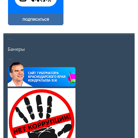
---
Банеры
__