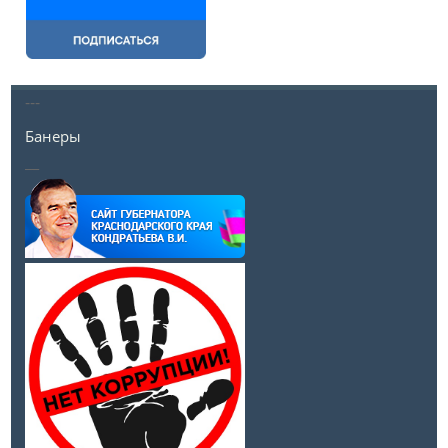
---
Банеры
__