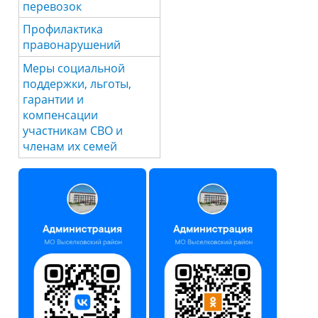
перевозок
Профилактика
правонарушений
Меры социальной
поддержки, льготы,
гарантии и
компенсации
участникам СВО и
членам их семей