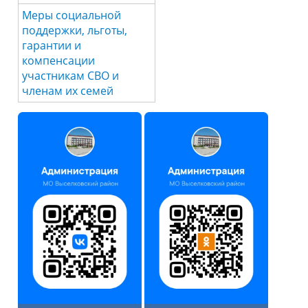
Меры социальной
поддержки, льготы,
гарантии и
компенсации
участникам СВО и
членам их семей