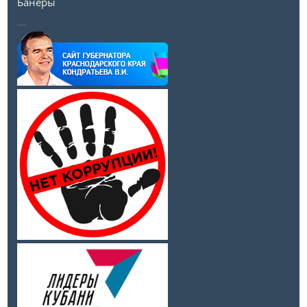
Банеры
__