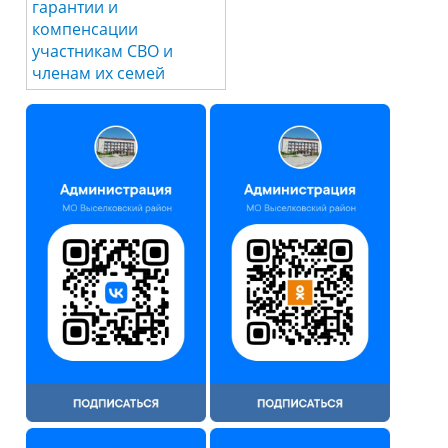
гарантии и
компенсации
участникам СВО и
членам их семей