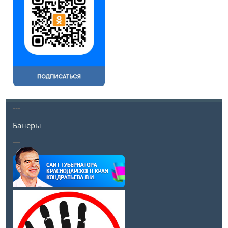
---
Банеры
__