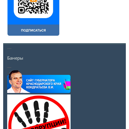
---
Банеры
__