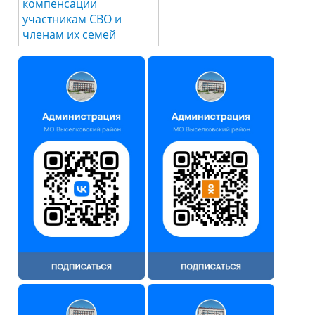
компенсации
участникам СВО и
членам их семей