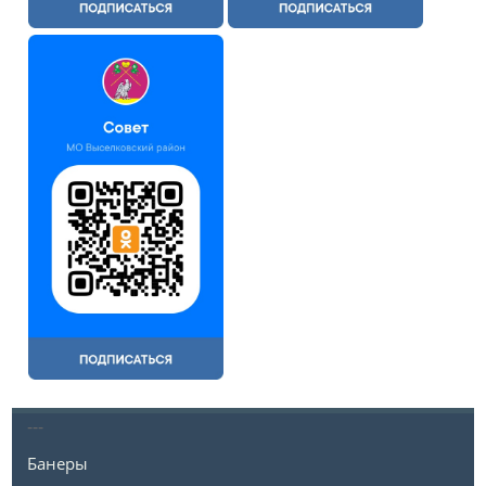
---
Банеры