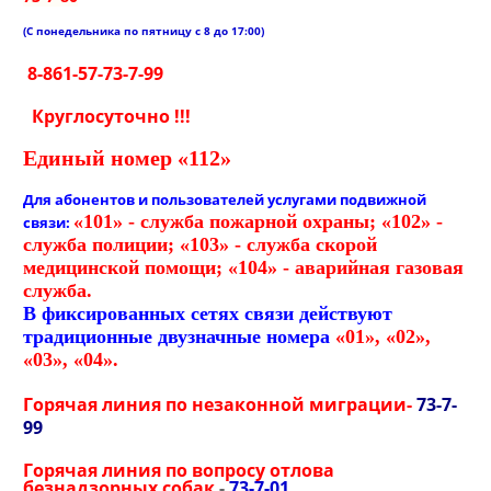
(С понедельника по пятницу с 8 до 17:00)
8-861-57-73-7-99
Круглосуточно !!!
Единый номер «112»
Для абонентов и пользователей услугами подвижной
«101»
- служба пожарной охраны;
«102»
-
связи:
служба полиции;
«103» - служба скорой
медицинской помощи;
«104» - аварийная газовая
служба.
В фиксированных сетях связи действуют
традиционные двузначные номера
«01», «02»,
«03», «04».
Горячая линия по незаконной миграции-
73-7-
99
Горячая линия по вопросу отлова
безнадзорных собак
-
73-7-01