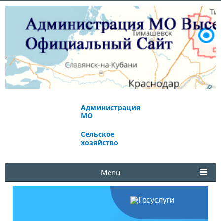
Администрация
Экономическое
МО
развитие
Сельское
Избирательная
хозяйство
комиссия
Menu