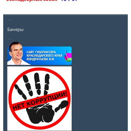
---
Банеры
__