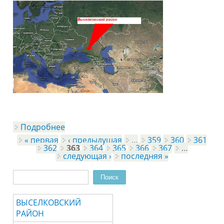
Подробнее
о ВЫСЕЛКОВСКИЙ РАЙОН
« первая
‹ предыдущая
…
359
360
361
Страницы
362
363
364
365
366
367
…
следующая ›
последняя »
Поиск
Форма поиска
ВЫСЕЛКОВСКИЙ
РАЙОН