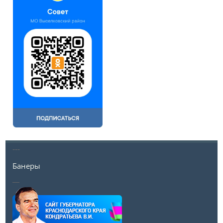
---
Банеры
__