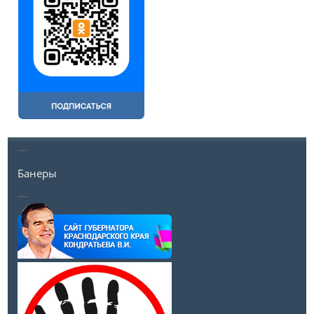
---
Банеры
__