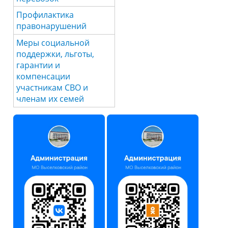
Профилактика
правонарушений
Меры социальной
поддержки, льготы,
гарантии и
компенсации
участникам СВО и
членам их семей