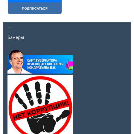
---
Банеры
__