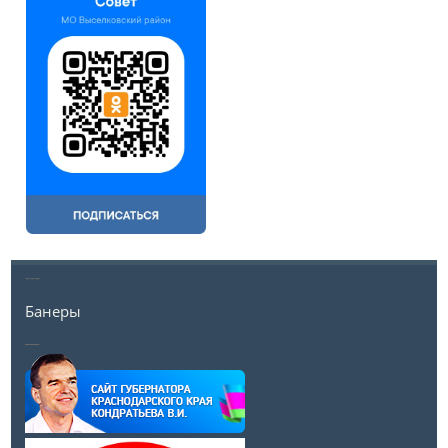
---
Банеры
__