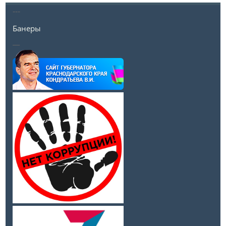
---
Банеры
__