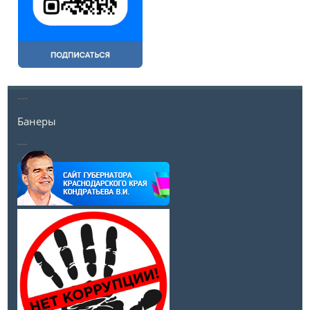
---
Банеры
__