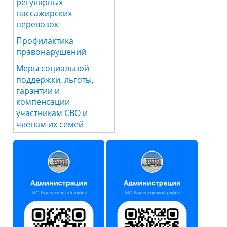
регулярных
пассажирских
перевозок
Профилактика
правонарушений
Меры социальной
поддержки, льготы,
гарантии и
компенсации
участникам СВО и
членам их семей